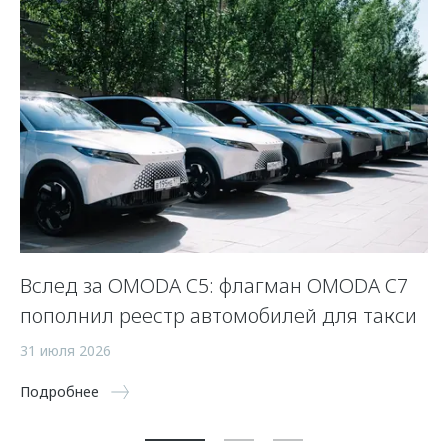
Вслед за OMODA C5: флагман OMODA C7
С
пополнил реестр автомобилей для такси
п
а
31 июля 2026
5 
Подробнее
По