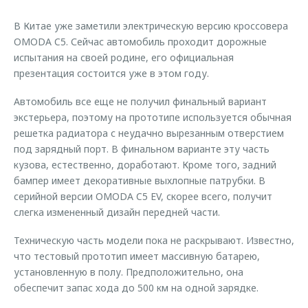
Страхование
Клиентская поддержка
Обратная связь
В Китае уже заметили электрическую версию кроссовера
Кредитный калькулятор
O&J Автоклуб
OMODA C5. Сейчас автомобиль проходит дорожные
испытания на своей родине, его официальная
Аксессуары
Клуб владельцев OMODA
презентация состоится уже в этом году.
Одежда и сувениры
Приложение O&J
Автомобиль все еще не получил финальный вариант
Оригинальные аксессуары
Аксессуары
экстерьера, поэтому на прототипе используется обычная
Запчасти
решетка радиатора с неудачно вырезанным отверстием
Одежда и сувениры
под зарядный порт. В финальном варианте эту часть
Трейд-ин
Оригинальные аксессуары
кузова, естественно, доработают. Кроме того, задний
Калькулятор трейд-ин
Запчасти
бампер имеет декоративные выхлопные патрубки. В
серийной версии OMODA C5 EV, скорее всего, получит
слегка измененный дизайн передней части.
Техническую часть модели пока не раскрывают. Известно,
что тестовый прототип имеет массивную батарею,
установленную в полу. Предположительно, она
обеспечит запас хода до 500 км на одной зарядке.