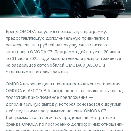
Страхование
Клиентская поддержка
Обратная связь
Кредитный калькулятор
O&J Автоклуб
Аксессуары
Клуб владельцев OMODA
Бренд OMODA запустил специальную программу,
Одежда и сувениры
Приложение O&J
предоставляющую дополнительную привилегию в
Оригинальные аксессуары
размере 200 000 рублей на покупку флагманского
Аксессуары
кроссовера OMODA C7. Программа действует с 20 июня
Запчасти
по 31 июля 2025 года включительно и распространяется
Одежда и сувениры
на владельцев автомобилей OMODA и JAECOO и
Трейд-ин
Оригинальные аксессуары
отдельные категории граждан.
Калькулятор трейд-ин
Запчасти
OMODA искренне ценит преданность клиентов брендам
OMODA и JAECOO. В благодарность за лояльность бренд
подготовил эксклюзивное предложение —
дополнительную выгоду, которая сочетается с другими
действующими программами покупки OMODA C7.
Программа стала логичным продолжением стратегии
бренда OMODA по построению долгосрочных отношений
с клиентами и созданию сообщества единомышленников.