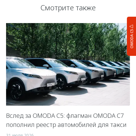
Смотрите также
OMODA C5
Вслед за OMODA C5: флагман OMODA C7
С
пополнил реестр автомобилей для такси
п
а
31 июля 2026