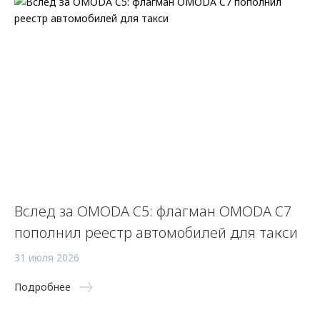
Вслед за OMODA C5: флагман OMODA C7
С
пополнил реестр автомобилей для такси
п
а
31 июля 2026
5 
Подробнее
По