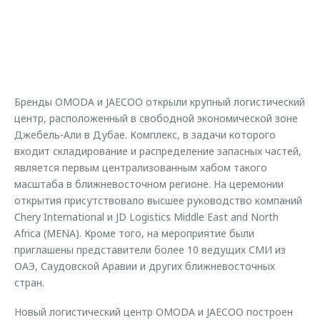
Страхование
Клиентская поддержка
Обратная связь
Кредитный калькулятор
O&J Автоклуб
Аксессуары
Клуб владельцев OMODA
Одежда и сувениры
Приложение O&J
Бренды OMODA и JAECOO открыли крупный логистический
Оригинальные аксессуары
центр, расположенный в свободной экономической зоне
Аксессуары
Запчасти
Джебель-Али в Дубае. Комплекс, в задачи которого
Одежда и сувениры
входит складирование и распределение запасных частей,
Трейд-ин
Оригинальные аксессуары
является первым централизованным хабом такого
масштаба в ближневосточном регионе. На церемонии
Калькулятор трейд-ин
Запчасти
открытия присутствовало высшее руководство компаний
Chery International и JD Logistics Middle East and North
Africa (MENA). Кроме того, на мероприятие были
приглашены представители более 10 ведущих СМИ из
ОАЭ, Саудовской Аравии и других ближневосточных
стран.
Новый логистический центр OMODA и JAECOO построен