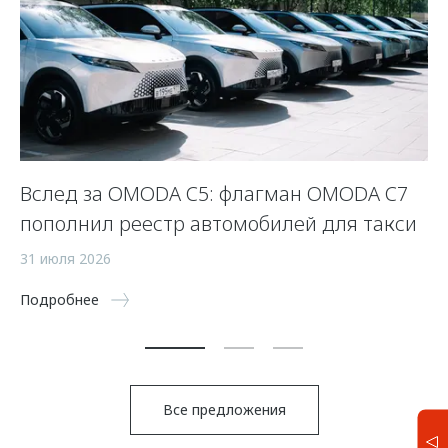
Вслед за OMODA C5: флагман OMODA C7
С
пополнил реестр автомобилей для такси
п
а
31 июля 2026
5 
Подробнее
По
Все предложения