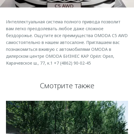
Страхование
Клиентская поддержка
Обратная связь
Кредитный калькулятор
O&J Автоклуб
Интеллектуальная система полного привода позволит
Аксессуары
Клуб владельцев OMODA
вам легко преодолевать любое даже сложное
бездорожье. Ощутите все преимущества OMODA C5 AWD
Одежда и сувениры
Приложение O&J
самостоятельно в нашем автосалоне. Приглашаем вас
Оригинальные аксессуары
познакомиться вживую с автомобилями OMODA в
Аксессуары
Запчасти
дилерском центре OMODA БИЗНЕС КАР Орёл: Орел,
Одежда и сувениры
Карачевское ш., 77, к.1 +7 (4862) 90-02-45
Трейд-ин
Оригинальные аксессуары
Калькулятор трейд-ин
Запчасти
Смотрите также