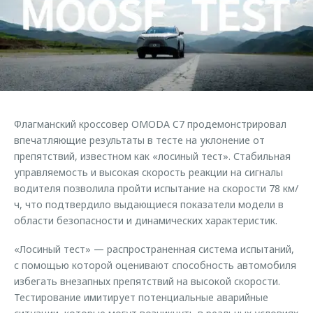
Страхование
Клиентская поддержка
Обратная связь
Кредитный калькулятор
O&J Автоклуб
Аксессуары
Клуб владельцев OMODA
Одежда и сувениры
Приложение O&J
Оригинальные аксессуары
Аксессуары
Флагманский кроссовер OMODA C7 продемонстрировал
Запчасти
Одежда и сувениры
впечатляющие результаты в тесте на уклонение от
препятствий, известном как «лосиный тест». Стабильная
Трейд-ин
Оригинальные аксессуары
управляемость и высокая скорость реакции на сигналы
Калькулятор трейд-ин
Запчасти
водителя позволила пройти испытание на скорости 78 км/
ч, что подтвердило выдающиеся показатели модели в
области безопасности и динамических характеристик.
«Лосиный тест» — распространенная система испытаний,
с помощью которой оценивают способность автомобиля
избегать внезапных препятствий на высокой скорости.
Тестирование имитирует потенциальные аварийные