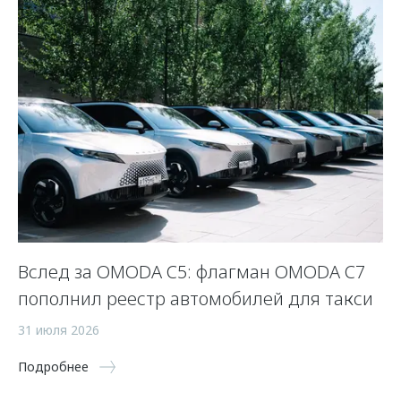
Вслед за OMODA C5: флагман OMODA C7
С
пополнил реестр автомобилей для такси
п
а
31 июля 2026
5 
Подробнее
По