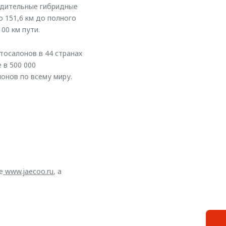
одительные гибридные
 151,6 км до полного
00 км пути.
тосалонов в 44 странах
 в 500 000
ионов по всему миру.
е
www.jaecoo.ru
, а