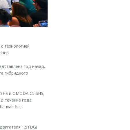
с технологией
овер.
редставлена год назад.
га гибридного
SHS и OMODA C5 SHS,
 В течение года
 Шанхае был
 двигателя 1.5TDGI