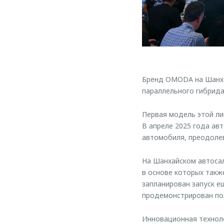
Бренд OMODA на Шанха
параллельного гибрида
Первая модель этой лин
В апреле 2025 года ав
автомобиля, преодолев
На Шанхайском автоса
в основе которых также
запланирован запуск е
продемонстрирован пол
Инновационная техноло