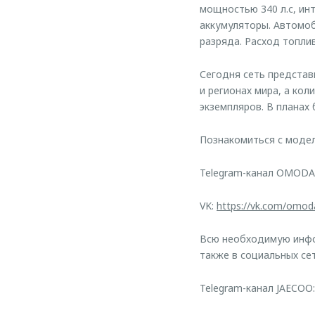
мощностью 340 л.с, и
аккумуляторы. Автомоб
разряда. Расход топлив
Сегодня сеть представ
и регионах мира, а ко
экземпляров. В планах
Познакомиться с мод
Telegram-канал OMODA
VK:
https://vk.com/omod
Всю необходимую инфо
также в социальных сет
Telegram-канал JAECOO