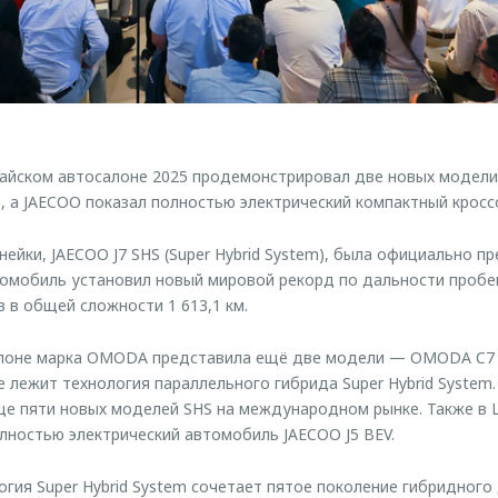
йском автосалоне 2025 продемонстрировал две новых модели 
, а JAECOO показал полностью электрический компактный кросс
ейки, JAECOO J7 SHS (Super Hybrid System), была официально п
томобиль установил новый мировой рекорд по дальности пробе
 в общей сложности 1 613,1 км.
лоне марка OMODA представила ещё две модели — OMODA C7 
 лежит технология параллельного гибрида Super Hybrid System.
ще пяти новых моделей SHS на международном рынке. Также в
ностью электрический автомобиль JAECOO J5 BEV.
гия Super Hybrid System сочетает пятое поколение гибридного