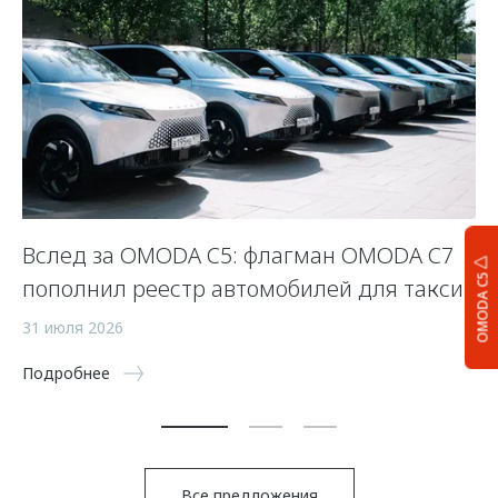
Вслед за OMODA C5: флагман OMODA C7
С
OMODA C5
пополнил реестр автомобилей для такси
п
а
31 июля 2026
5 
Подробнее
По
Все предложения