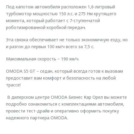
Страхование
Клиентская поддержка
Под капотом автомобиля расположен 1,6-литровый
Обратная связь
Кредитный калькулятор
турбомотор мощностью 150 л.с. и 275 Нм крутящего
O&J Автоклуб
момента, который работает с 7-ступенчатой
Аксессуары
Клуб владельцев OMODA
роботизированной коробкой передач.
Одежда и сувениры
Приложение O&J
Эта связка обеспечивает не только экономичную езду, но
Оригинальные аксессуары
и разгон до первых 100 км/ч всего за 7,5 с.
Аксессуары
Запчасти
Максимальная скорость – 190 км/ч.
Одежда и сувениры
Трейд-ин
Оригинальные аксессуары
OMODA S5 GT – седан, который всегда готов к вызовам
предоставит вам комфорт и безопасность на любой
Калькулятор трейд-ин
Запчасти
трассе!
В дилерском центре OMODA Бизнес Кар Орел вы можете
подробно ознакомиться с комплектациями автомобиля,
провести тест-драйв и оперативно оформить покупку
надежного партнера OMODA.