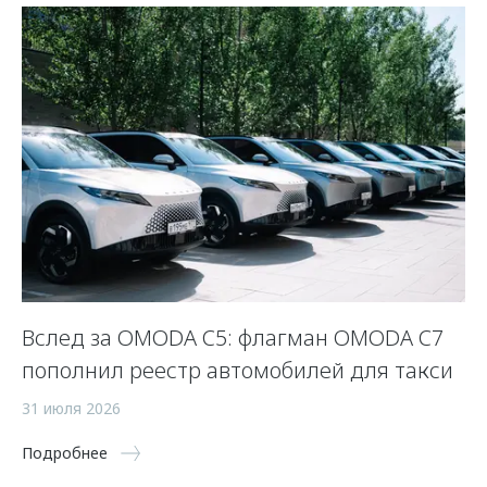
Вслед за OMODA C5: флагман OMODA C7
С
пополнил реестр автомобилей для такси
п
а
31 июля 2026
5 
Подробнее
По