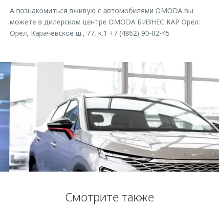
Страхование
Клиентская поддержка
А познакомиться вживую с автомобилями OMODA вы
Обратная связь
Кредитный калькулятор
можете в дилерском центре OMODA БИЗНЕС КАР Орёл:
O&J Автоклуб
Орел, Карачевское ш., 77, к.1 +7 (4862) 90-02-45
Аксессуары
Клуб владельцев OMODA
Одежда и сувениры
Приложение O&J
Оригинальные аксессуары
Аксессуары
Запчасти
Одежда и сувениры
Трейд-ин
Оригинальные аксессуары
Калькулятор трейд-ин
Запчасти
Смотрите также