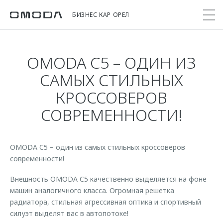
БИЗНЕС КАР ОРЕЛ
OMODA C5 – ОДИН ИЗ
Покупателям
Мир OMODA
Владельцам
Модели
САМЫХ СТИЛЬНЫХ
КРОССОВЕРОВ
C5
Выбор и покупка
Сервис
О бренде
СОВРЕМЕННОСТИ!
от 2 299 000 ₽*
Сравнить комплектации
Записаться на сервис
Новости
Записаться на тест-драйв
Кузовной ремонт
Онлайн-сервисы
C7
Cпецпредложения
OMODA C5 – один из самых стильных кроссоверов
Поддержка
Приложение O&J
от 2 739 000 ₽*
современности!
Прайс-листы
Помощь на дороге
Клуб владельцев OMODA
OMODA Лизинг
Внешность OMODA C5 качественно выделяется на фоне
Гарантия
Бренд JAECOO
машин аналогичного класса. Огромная решетка
Кредит и страхование
Дополнительная техническая поддержка
радиатора, стильная агрессивная оптика и спортивный
Правовая информация
силуэт выделят вас в автопотоке!
Кредитные программы
Руководства по эксплуатации