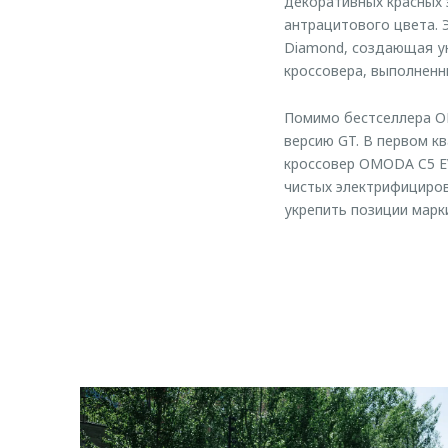
декоративных красных 
антрацитового цвета.
Diamond, создающая ун
кроссовера, выполненн
Помимо бестселлера OM
версию GT. В первом к
кроссовер OMODA C5 EV
чистых электрифициро
укрепить позиции марк