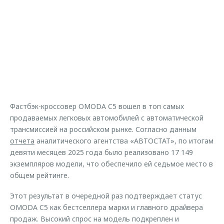
Страхование
Клиентская поддержка
Обратная связь
Кредитный калькулятор
O&J Автоклуб
Аксессуары
Клуб владельцев OMODA
Одежда и сувениры
Приложение O&J
Оригинальные аксессуары
Аксессуары
Запчасти
Одежда и сувениры
Фастбэк-кроссовер OMODA C5 вошел в топ самых
Трейд-ин
Оригинальные аксессуары
продаваемых легковых автомобилей с автоматической
трансмиссией на российском рынке. Согласно данным
Калькулятор трейд-ин
Запчасти
отчета
аналитического агентства «АВТОСТАТ», по итогам
девяти месяцев 2025 года было реализовано 17 149
экземпляров модели, что обеспечило ей седьмое место в
общем рейтинге.
Этот результат в очередной раз подтверждает статус
OMODA C5 как бестселлера марки и главного драйвера
продаж. Высокий спрос на модель подкреплен и