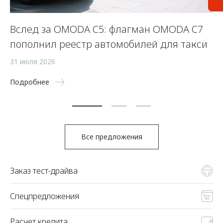
Вслед за OMODA C5: флагман OMODA C7
С
пополнил реестр автомобилей для такси
п
а
31 июля 2026
5 
Подробнее
По
Все предложения
Заказ тест-драйва
Спецпредложения
Расчет кредита