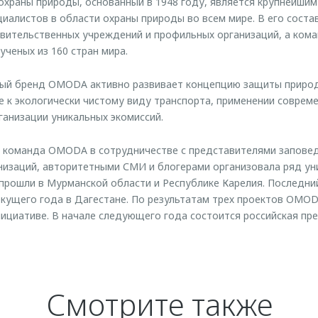
храны природы, основанный в 1948 году, является крупнейши
иалистов в области охраны природы во всем мире. В его соста
авительственных учреждений и профильных организаций, а ком
ученых из 160 стран мира.
й бренд OMODA активно развивает концепцию защиты природ
 к экологически чистому виду транспорта, применении соврем
ганизации уникальных экомиссий.
я команда OMODA в сотрудничестве с представителями запове
изаций, авторитетными СМИ и блогерами организовала ряд ун
прошли в Мурманской области и Республике Карелия. Последни
екущего года в Дагестане. По результатам трех проектов OMO
нициативе. В начале следующего года состоится российская пр
Смотрите также