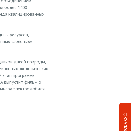
м объединением
ве более 1400
анда квалицированных
ных ресурсов,
енных «зеленых»
дников дикой природы,
икальных экологических
й этап программы
DA выпустит фильм о
емьера электромобиля
OMODA C5