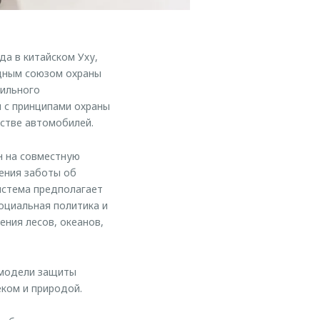
а в китайском Уху,
дным союзом охраны
бильного
 с принципами охраны
стве автомобилей.
 на совместную
ения заботы об
истема предполагает
оциальная политика и
ния лесов, океанов,
 модели защиты
ком и природой.