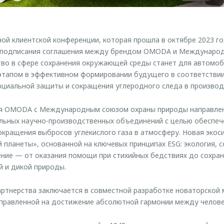
й клиентской конференции, которая прошла в октябре 2023 год
 подписания соглашения между брендом OMODA и Междунаро
тво в сфере сохранения окружающей среды станет для автомо
этапом в эффективном формировании будущего в соответствии
оциальной защиты и сокращения углеродного следа в производ
я OMODA с Международным союзом охраны природы направлен
альных научно-производственных объединений с целью обеспеч
кращения выбросов углекислого газа в атмосферу. Новая экос
 планеты», основанной на ключевых принципах ESG: экология, с
ние — от оказания помощи при стихийных бедствиях до сохране
 и дикой природы.
артнерства заключается в совместной разработке новаторской
правленной на достижение абсолютной гармонии между челове