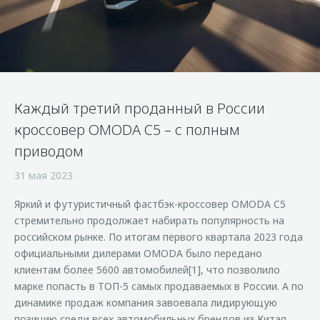
Страхование
Клиентская поддержка
Обратная связь
Кредитный калькулятор
O&J Автоклуб
Аксессуары
Клуб владельцев OMODA
Одежда и сувениры
Приложение O&J
Каждый третий проданный в России
Оригинальные аксессуары
Аксессуары
кроссовер OMODA C5 – с полным
Запчасти
Одежда и сувениры
приводом
Трейд-ин
Оригинальные аксессуары
31 мая 2023
Калькулятор трейд-ин
Запчасти
Яркий и футуристичный фастбэк-кроссовер OMODA C5
стремительно продолжает набирать популярность на
российском рынке. По итогам первого квартала 2023 года
официальными дилерами OMODA было передано
клиентам более 5600 автомобилей[1], что позволило
марке попасть в ТОП-5 самых продаваемых в России. А по
динамике продаж компания завоевала лидирующую
позицию среди всех автомобильных брендов из Китая,