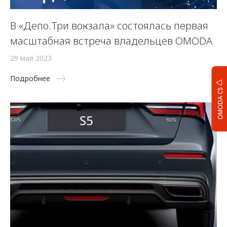
В «Депо.Три вокзала» состоялась первая
масштабная встреча владельцев OMODA
29 мая 2023
Подробнее
OMODA C5