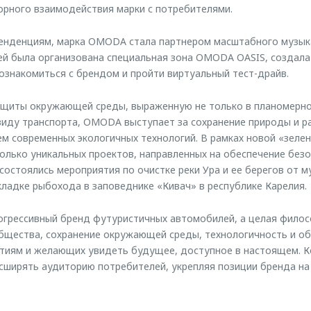
рного взаимодействия марки с потребителями.
енденциям, марка OMODA стала партнером масштабного музык
стей была организована специальная зона OMODA OASIS, создала
ознакомиться с брендом и пройти виртуальный тест-драйв.
ащиты окружающей среды, выраженную не только в планомерно
виду транспорта, OMODA выступает за сохранение природы и р
м современных экологичных технологий. В рамках новой «зелен
лько уникальных проектов, направленных на обеспечение без
 состоялись мероприятия по очистке реки Ура и ее берегов от 
акладке рыбохода в заповеднике «Кивач» в республике Карелия.
грессивный бренд футуристичных автомобилей, а целая филос
бщества, сохранение окружающей среды, технологичность и о
ытиям и желающих увидеть будущее, доступное в настоящем. К
ширять аудиторию потребителей, укрепляя позиции бренда на 