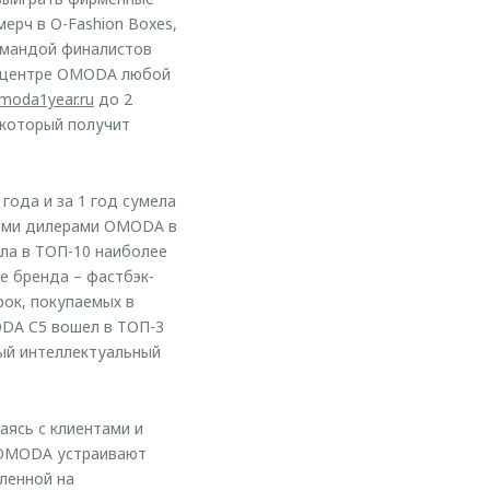
ерч в O-Fashion Boxes,
омандой финалистов
м центре OMODA любой
omoda1year.ru
до 2
 который получит
года и за 1 год сумела
ными дилерами OMODA в
ла в ТОП-10 наиболее
е бренда – фастбэк-
рок, покупаемых в
ODA C5 вошел в ТОП-3
ый интеллектуальный
ясь с клиентами и
 OMODA устраивают
ленной на