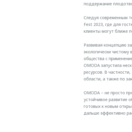
поддержание плодотво
Следуя современным т
Fest 2023, где для го
клиенты могут ближе п
Развивая концепцию з
экологически чистому 
общества с применение
OMODA запустила неско
ресурсов. В частности,
области, а также по з
ОMODA – не просто про
устойчивое развитие о
готовых к новым откр
дальше эффективно рас