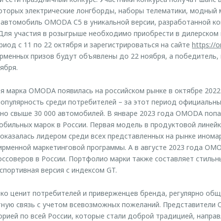
торых электрические лонгборды, наборы телематики, модный м
– автомобиль OMODA C5 в уникальной версии, разработанной к
ля участия в розыгрыше необходимо приобрести в дилерско
риод с 11 по 22 октября и зарегистрироваться на сайте
https://
рменных призов будут объявлены до 22 ноября, а победитель,
оября.
 марка OMODA появилась на российском рынке в октябре 2022 
популярность среди потребителей – за этот период официаль
но свыше 30 000 автомобилей. В январе 2023 года OMODA попа
бильных марок в России. Первая модель в продуктовой линейк
оказалась лидером среди всех представленных на рынке инома
рменной маркетинговой программы. А в августе 2023 года OM
ссоверов в России. Портфолио марки также составляет стильн
спортивная версия с индексом GT.
о ценит потребителей и приверженцев бренда, регулярно обща
тную связь с учетом всевозможных пожеланий. Представители
орией по всей России, которые стали доброй традицией, направ