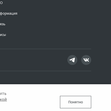
OO
нформация
язь
висы
ить
Google Play
App Store
кой
Понятно