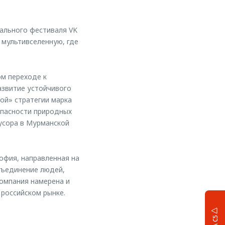
ального фестиваля VK
 мультивселенную, где
м переходе к
азвитие устойчивого
ой» стратегии марка
опасности природных
мусора в Мурманской
офия, направленная на
бъединение людей,
омпания намерена и
российском рынке.