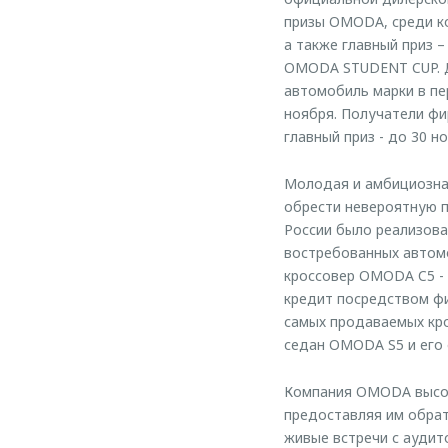
призы OMODA, среди ко
а также главный приз 
OMODA STUDENT CUP. Д
автомобиль марки в пе
ноября. Получатели фи
главный приз - до 30 н
Молодая и амбициозная
обрести невероятную 
России было реализова
востребованных автомо
кроссовер OMODA C5 - 
кредит посредством фи
самых продаваемых кро
седан OMODA S5 и его 
Компания OMODA высок
предоставляя им обра
живые встречи с аудит