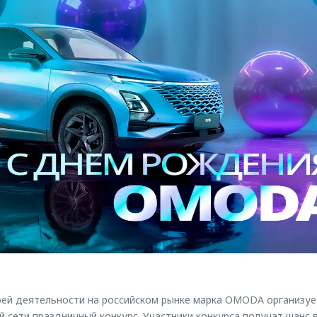
ей деятельности на российском рынке марка OMODA организуе
 сети праздничный конкурс. Участники конкурса получат шанс