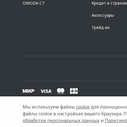
OMODA C7
Кредит и страхов
Аксессуары
Трейд-ин
Мы используем файлы
cookie
для полноценно
© 2026 Бизнес Кар Орел
Модельный ряд
Архивные мод
файлы cookie в настройках вашего браузера. 
обработки персональных данных
и
Политико