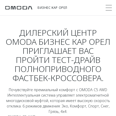
БИЗНЕС КАР ОРЕЛ
ДИЛЕРСКИЙ ЦЕНТР
Покупателям
Мир OMODA
Владельцам
Модели
OMODA БИЗНЕС КАР ОРЕЛ
ПРИГЛАШАЕТ ВАС
C5
Выбор и покупка
Сервис
О бренде
ПРОЙТИ ТЕСТ-ДРАЙВ
от 2 299 000 ₽*
Сравнить комплектации
Записаться на сервис
Новости
ПОЛНОПРИВОДНОГО
Записаться на тест-драйв
Кузовной ремонт
Онлайн-сервисы
C7
ФАСТБЕК-КРОССОВЕРА.
Cпецпредложения
Поддержка
Приложение O&J
от 2 739 000 ₽*
Прайс-листы
Помощь на дороге
Клуб владельцев OMODA
Почувствуйте премиальный комфорт с OMODA C5 AWD
OMODA Лизинг
Интеллектуальная система управляет электромагнитной
Гарантия
Бренд JAECOO
многодисковой муфтой, которая имеет высокую скорость
Кредит и страхование
Дополнительная техническая поддержка
отклика. 6 режимов движения: Эко, Комфорт, Спорт, Снег,
Правовая информация
Кредитные программы
Руководства по эксплуатации
Грязь, 4х4.