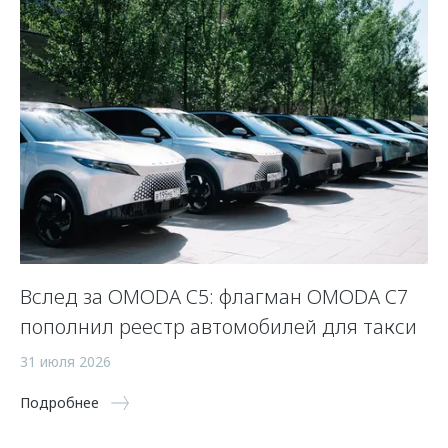
Вслед за OMODA C5: флагман OMODA C7
С
пополнил реестр автомобилей для такси
п
а
31 июля 2026
5 
Подробнее
По