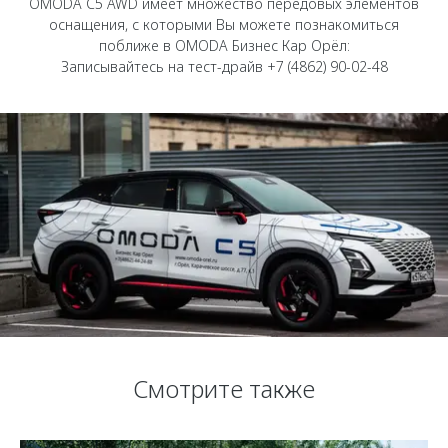
OMODA C5 AWD имеет множество передовых элементов
Страхование
Клиентская поддержка
оснащения, с которыми Вы можете познакомиться
Обратная связь
Кредитный калькулятор
поближе в OMODA Бизнес Кар Орёл:
O&J Автоклуб
Записывайтесь на тест-драйв +7 (4862) 90-02-48
Аксессуары
Клуб владельцев OMODA
Одежда и сувениры
Приложение O&J
Оригинальные аксессуары
Аксессуары
Запчасти
Одежда и сувениры
Трейд-ин
Оригинальные аксессуары
Калькулятор трейд-ин
Запчасти
Смотрите также