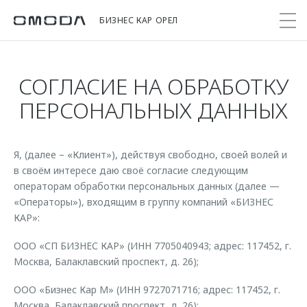
БИЗНЕС КАР ОРЕЛ
СОГЛАСИЕ НА ОБРАБОТКУ
Покупателям
Мир OMODA
Владельцам
Модели
ПЕРСОНАЛЬНЫХ ДАННЫХ
C5
Выбор и покупка
Сервис
О бренде
от 2 299 000 ₽*
Я, (далее – «Клиент»), действуя свободно, своей волей и
Сравнить комплектации
Записаться на сервис
Новости
в своём интересе даю своё согласие следующим
Записаться на тест-драйв
Кузовной ремонт
операторам обработки персональных данных (далее —
Онлайн-сервисы
C7
Cпецпредложения
«Операторы»), входящим в группу компаний «БИЗНЕС
Поддержка
Приложение O&J
от 2 739 000 ₽*
КАР»:
Прайс-листы
Помощь на дороге
Клуб владельцев OMODA
OMODA Лизинг
ООО «СП БИЗНЕС КАР» (ИНН 7705040943; адрес: 117452, г.
Гарантия
Бренд JAECOO
Москва, Балаклавский проспект, д. 26);
Кредит и страхование
Дополнительная техническая поддержка
ООО «Бизнес Кар М» (ИНН 9727071716; адрес: 117452, г.
Правовая информация
Кредитные программы
Руководства по эксплуатации
Москва, Балаклавский проспект, д. 26);