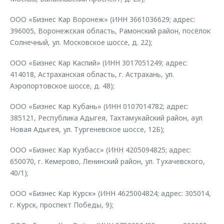
Страхование
Клиентская поддержка
Обратная связь
ООО «Бизнес Кар Воронеж» (ИНН 3661036629; адрес:
Кредитный калькулятор
O&J Автоклуб
396005, Воронежская область, Рамонский район, посёлок
Солнечный, ул. Московское шоссе, д. 22);
Аксессуары
Клуб владельцев OMODA
Одежда и сувениры
Приложение O&J
ООО «Бизнес Кар Каспий» (ИНН 3017051249; адрес:
414018, Астраханская область, г. Астрахань, ул.
Оригинальные аксессуары
Аксессуары
Аэропортовское шоссе, д. 48);
Запчасти
Одежда и сувениры
ООО «Бизнес Кар Кубань» (ИНН 0107014782; адрес:
Трейд-ин
Оригинальные аксессуары
385121, Республика Адыгея, Тахтамукайский район, аул
Новая Адыгея, ул. Тургеневское шоссе, 12Б);
Калькулятор трейд-ин
Запчасти
ООО «Бизнес Кар Кузбасс» (ИНН 4205094825; адрес:
650070, г. Кемерово, Ленинский район, ул. Тухачевского,
40/1);
ООО «Бизнес Кар Курск» (ИНН 4625004824; адрес: 305014,
г. Курск, проспект Победы, 9);